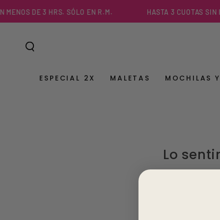
IR AL
MENOS DE 3 HRS. SÓLO EN R.M.
HASTA 3 CUOTAS SIN I
CONTENIDO
ESPECIAL 2X
MALETAS
MOCHILAS 
Lo senti