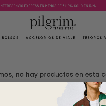
NTERÉS
ENVÍO EXPRESS EN MENOS DE 3 HRS. SÓLO EN R.M.
Y BOLSOS
ACCESORIOS DE VIAJE
TESOROS 
mos, no hay productos en esta 