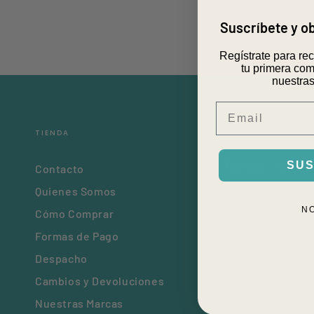
Suscríbete y 
Regístrate para re
tu primera com
nuestras
Email
TIENDA
CONTACTO
SUS
Teléfono
: +562 29
Contacto
E-mail
:
viajando@p
Quienes Somos
N
Cómo Comprar
Formas de Pago
Despacho
Cambios y Devoluciones
Nuestras Marcas