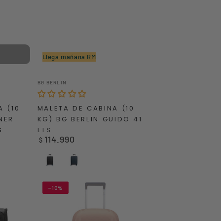
Llega mañana RM
MALETA
Vendedor:
BG BERLIN
DE
CABINA
A (10
MALETA DE CABINA (10
(10
NER
KG) BG BERLIN GUIDO 41
Kg)
S
LTS
BG
114.990
Precio
$
BERLIN
regular
GUIDO
Negro
Azul
41
LTS
–10%