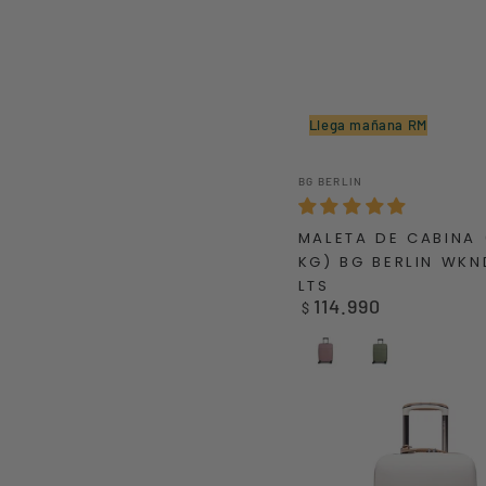
Llega mañana RM
MALETA
Vendedor:
BG BERLIN
DE
CABINA
MALETA DE CABINA 
(10
KG) BG BERLIN WKN
KG)
LTS
BG
114.990
Precio
$
BERLIN
regular
WKND
Rosado
Verde
42
LTS