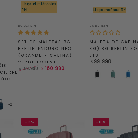
Llega el miércoles
RM
Llega mañana RM
Set
MALETA
Vendedor:
Vendedor:
BG BERLIN
BG BERLIN
de
DE
Maletas
CABINA
SET DE MALETAS BG
MALETA DE CABIN
BG
(10
BERLIN ENDURO NEO
KG) BG BERLIN S
Berlin
KG)
(GRANDE + CABINA)
LTS
Enduro
BG
99.990
Precio
VERDE FOREST
$
(10
Neo
BERLIN
160.990
regular
189.990
$
$
 CIERRE
(Grande
SODA
Precio
Precio
Negro
Turquesa
Azul
AÑOS
regular
de
+
38
venta
Cabina)
LTS
Verde
Forest
+2
lo
Azul
Marino
–16%
–16%