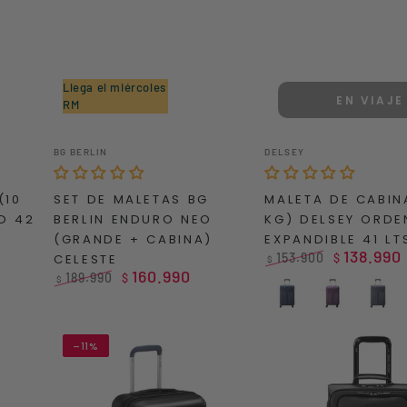
Llega el miércoles
EN VIAJE
RM
Set
MALETA
Vendedor:
Vendedor:
BG BERLIN
DELSEY
de
DE
Maletas
CABINA
(10
SET DE MALETAS BG
MALETA DE CABIN
BG
(10
D 42
BERLIN ENDURO NEO
KG) DELSEY ORDE
Berlin
Kg)
(GRANDE + CABINA)
EXPANDIBLE 41 LT
Enduro
DELSEY
138.990
153.900
CELESTE
$
$
Neo
ORDENER
160.990
Precio
Precio
189.990
$
$
regular
de
(Grande
EXPANDIBLE
Precio
Precio
Azul
Morado
Gris
venta
regular
de
+
41
Marino
venta
Cabina)
LTS
–11%
Celeste