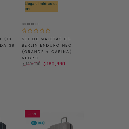
Llega el miércoles
RM
Set
Vendedor:
BG BERLIN
de
Maletas
A (10
SET DE MALETAS BG
BG
ODA 38
BERLIN ENDURO NEO
Berlin
(GRANDE + CABINA)
Enduro
NEGRO
Neo
160.990
189.990
$
$
(Grande
Precio
Precio
regular
de
+
venta
Cabina)
Negro
–16%