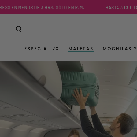
IR AL
MENOS DE 3 HRS. SÓLO EN R.M.
HASTA 3 CUOTAS SIN I
CONTENIDO
ESPECIAL 2X
MALETAS
MOCHILAS 