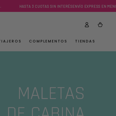
HASTA 3 CUOTAS SIN INTERÉS
ENVÍO EXPRESS EN MENOS DE 3 H
Iniciar
Carrito
sesión
VIAJEROS
COMPLEMENTOS
TIENDAS