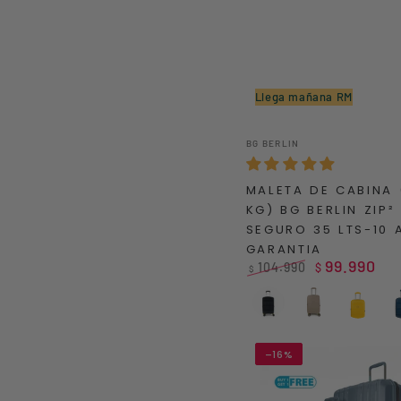
Llega mañana RM
MALETA
Vendedor:
BG BERLIN
DE
CABINA
MALETA DE CABINA 
(10
KG) BG BERLIN ZIP²
Kg)
SEGURO 35 LTS-10 
BG
GARANTIA
BERLIN
99.990
104.990
$
$
ZIP²
Precio
Precio
regular
de
CIERRE
Negro
Arena
Amaril
venta
SEGURO
35
–16%
LTS-
10