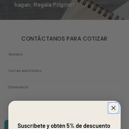
hagan. Regala Pilgrim!
CONTÁCTANOS PARA COTIZAR
N
C
el
*
C
Suscríbete y obtén 5% de descuento
ENVIAR MENSAJE