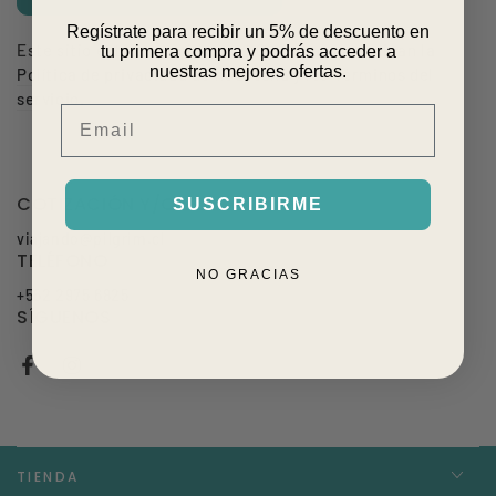
Regístrate para recibir un 5% de descuento en
Este sitio está protegido por hCaptcha y se aplican
la
tu primera compra y podrás acceder a
nuestras mejores ofertas.
Política de privacidad de hCaptcha
y los
Términos del
servicio.
Email
COTIZACIÓN Y/O SOPORTE
SUSCRIBIRME
viajando@pilgrim.cl
TELÉFONO
NO GRACIAS
+562 2975 6825
SÍGUENOS
Facebook
Instagram
TIENDA