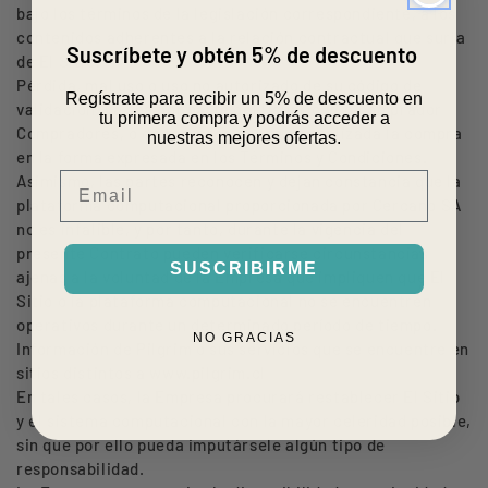
bajo los términos de la legislación correspondiente, a los
contenidos adherentes a la relación contractual que surja
Suscríbete y obtén 5% de descuento
de El Sitio.
Pérdida, mal uso o uso no autorizado de su código de
Regístrate para recibir un 5% de descuento en
validación, ya sea por parte del Usuario y/ o comprador
tu primera compra y podrás acceder a
Compradores, o de terceros, luego de realizada la compra
nuestras mejores ofertas.
en la forma expresada en los Términos y Condiciones.
Email
Asimismo, las partes reconocen y dejan constancia que la
plataforma computacional proporcionada por Cercano SA
no es infalible, y por tanto, durante la vigencia del
presente Contrato pueden verificarse circunstancias
SUSCRIBIRME
ajenas a la voluntad de la Empresa que impliquen que El
Sitio o la plataforma computacional no se encuentren
operativos durante un determinado período de tiempo.
NO GRACIAS
Información de Pilgrim o sus servicios que se encuentre en
sitios distintos a www.pilgrim.cl
En tales casos, la Empresa procurará restablecer El Sitio
y el sistema computacional con la mayor celeridad posible,
sin que por ello pueda imputársele algún tipo de
responsabilidad.