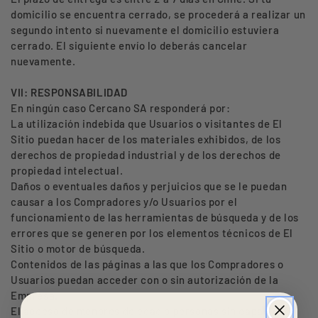
domicilio se encuentra cerrado, se procederá a realizar un
segundo intento si nuevamente el domicilio estuviera
cerrado. El siguiente envío lo deberás cancelar
nuevamente.
VII: RESPONSABILIDAD
En ningún caso Cercano SA responderá por:
La utilización indebida que Usuarios o visitantes de El
Sitio puedan hacer de los materiales exhibidos, de los
derechos de propiedad industrial y de los derechos de
propiedad intelectual.
Daños o eventuales daños y perjuicios que se le puedan
causar a los Compradores y/o Usuarios por el
funcionamiento de las herramientas de búsqueda y de los
errores que se generen por los elementos técnicos de El
Sitio o motor de búsqueda.
Contenidos de las páginas a las que los Compradores o
Usuarios puedan acceder con o sin autorización de la
Empresa.
El acceso de menores de edad o personas sin capacidad,