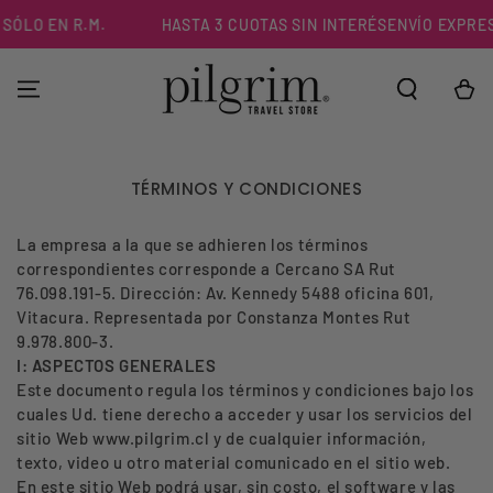
IR AL
O EN R.M.
HASTA 3 CUOTAS SIN INTERÉS
ENVÍO EXPRESS EN
CONTENIDO
Carrito
TÉRMINOS Y CONDICIONES
La empresa a la que se adhieren los términos
correspondientes corresponde a Cercano SA Rut
76.098.191-5. Dirección: Av. Kennedy 5488 oficina 601,
Vitacura. Representada por Constanza Montes Rut
9.978.800-3.
I: ASPECTOS GENERALES
Este documento regula los términos y condiciones bajo los
cuales Ud. tiene derecho a acceder y usar los servicios del
sitio Web www.pilgrim.cl y de cualquier información,
texto, video u otro material comunicado en el sitio web.
En este sitio Web podrá usar, sin costo, el software y las