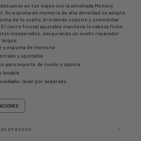
 descanso en tus viajes con la almohada Memory
l. Su espuma de memoria de alta densidad se adapta
ry
forma de tu cuello, brindando soporte y comodidad
. El cierre frontal ajustable mantiene la cabeza firme
er
ntos inesperados, asegurando un sueño reparador
ma
 largos.
er y espuma de memoria
tentado y ajustable
o para soporte de cuello y cabeza
 lavable
 cuidado:
lavar por separado
5 x 12,5 cm
CACIONES
Y DESPACHOS