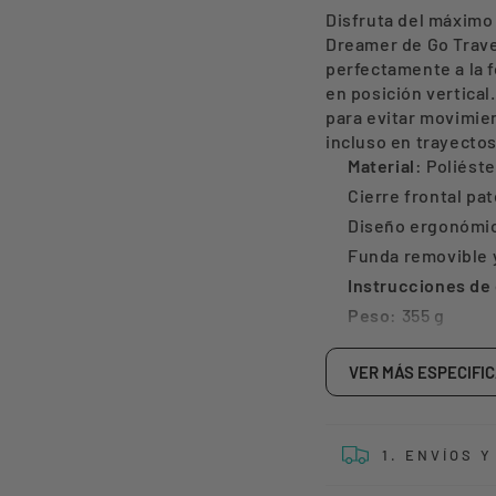
de
de
Disfruta del máximo
Viaje
Viaje
Dreamer de Go Trave
Memory
Memo
perfectamente a la 
en posición vertical
Dreamer
Dream
para evitar movimie
Espuma
Espu
incluso en trayectos
Go
Go
Material
: Poliést
Travel
Travel
Cierre frontal pa
Diseño ergonómic
Funda removible y
Instrucciones de
Peso
: 355 g
Medidas
: 26 x 25,
Garantía: 6 Meses
VER MÁS ESPECIFI
1. ENVÍOS 