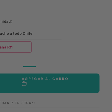
unidad)
acho a todo Chile
ana RM
Grey
Variante
Blue
Variante
agotada
agotada
o
o
no
AGREGAR AL CARRO
no
disponible
disponible
tar
dad
EDAN 7 EN STOCK!
ada