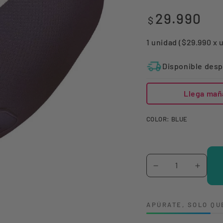
29.990
Precio
$
regular
1 unidad ($29.990 x 
Disponible desp
Llega mañ
COLOR:
BLUE
Cantidad
Reducir
Aumen
cantidad
canti
para
para
APÚRATE, SOLO QU
Almohada
Almoh