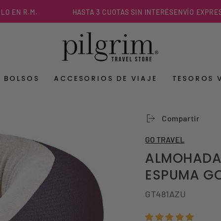
R.M.
HASTA 3 CUOTAS SIN INTERÉS
ENVÍO EXPRESS EN M
Y BOLSOS
ACCESORIOS DE VIAJE
TESOROS 
Compartir
GO TRAVEL
ALMOHADA 
ESPUMA GO
GT481AZU