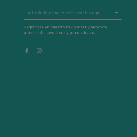
Introducir
el
Regístrate en nuestro newsletter y entérate
correo
primero de novedades y promociones.
electrónico
aquí
Facebook
Instagram