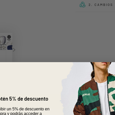
2. CAMBIOS
obtén 5% de descuento
DESPACHO A TODO CHILE
CAMBIOS Y DEVOLUCION
cibir un 5% de descuento en
pra y podrás acceder a