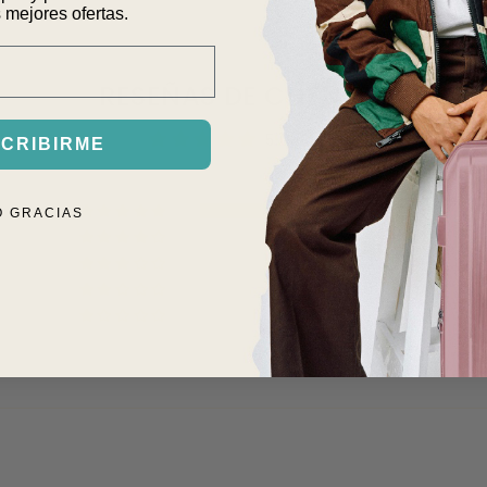
 mejores ofertas.
RESEÑAS DE CLIENTES
5.00 de 5
CRIBIRME
6
O GRACIAS
0
0
0
0