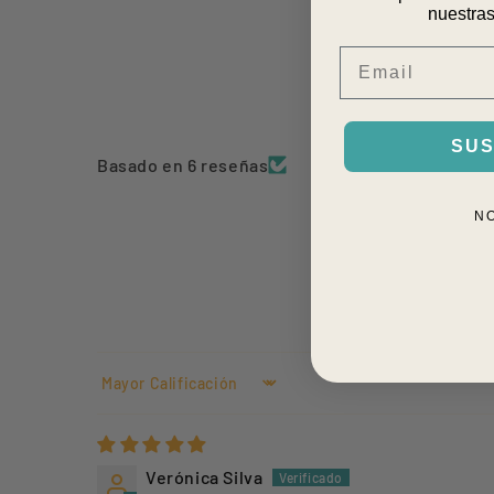
nuestras
Email
SUS
Basado en 6 reseñas
N
Sort by
Verónica Silva