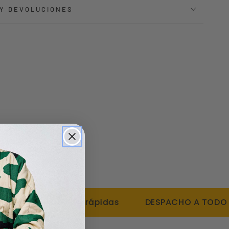
 Y DEVOLUCIONES
ES simples y rápidas
DESPACHO A TODO CHILE