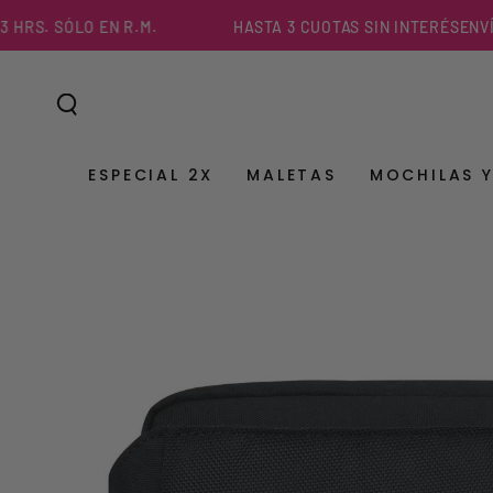
IR AL
. SÓLO EN R.M.
HASTA 3 CUOTAS SIN INTERÉS
ENVÍO EX
CONTENIDO
ESPECIAL 2X
MALETAS
MOCHILAS 
IR A LA
INFORMACIÓN DEL
PRODUCTO