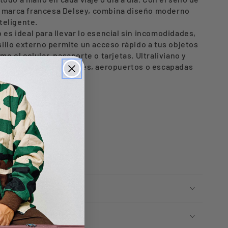
O
la marca francesa
Delsey
, combina diseño moderno
teligente.
es ideal para llevar lo esencial sin incomodidades,
illo externo permite un acceso rápido a tus objetos
o el celular, pasaporte o tarjetas. Ultraliviano y
 para recorrer ciudades, aeropuertos o escapadas
el peso.
ional 2 años.
 6 cm.
CACIONES
Y DESPACHOS
 Y DEVOLUCIONES