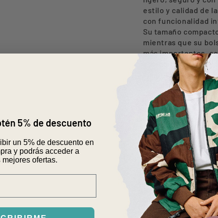
NEGRO
NEGR
estilo y calidad de 
con funcionalidad in
Su tamaño compacto 
mientras que su bols
más importantes, com
cómodo, es perfecto
sin preocuparte por 
Bolsillo externo
Garantía Internac
Medidas: 15 x 24 x
obtén 5% de descuento
Peso: 0,2 Kg.
Capacidad: 2 Lts.
cibir un 5% de descuento en
VER MÁS ESPECIFI
pra y podrás acceder a
 mejores ofertas.
1. ENVÍOS 
2. CAMBIOS