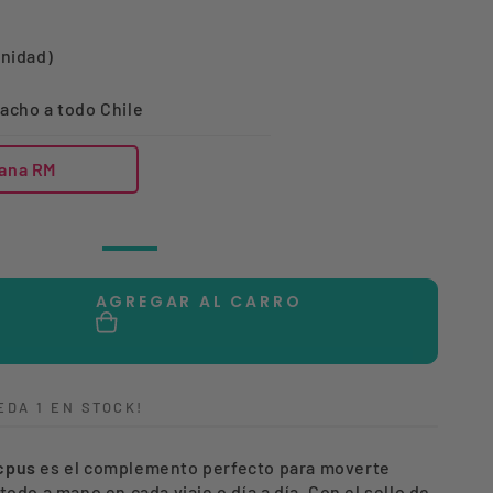
unidad)
acho a todo Chile
ana RM
Black
Variante
agotada
o
AGREGAR AL CARRO
no
disponible
tar
dad
EDA 1 EN STOCK!
NO
EY
cpus
es el complemento perfecto para moverte
US
todo a mano en cada viaje o día a día. Con el sello de