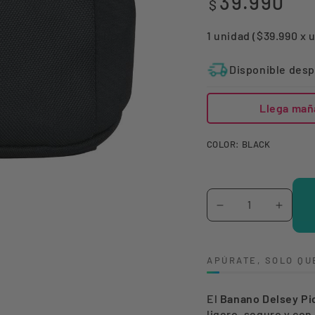
39.990
$
regular
1 unidad ($39.990 x 
Disponible desp
Llega mañ
COLOR:
BLACK
Cantidad
Reducir
Aumen
cantidad
canti
para
para
APÚRATE, SOLO QU
BANANO
BANA
DELSEY
DELS
El
Banano Delsey Pi
PICPUS
PICP
ligero, seguro y con 