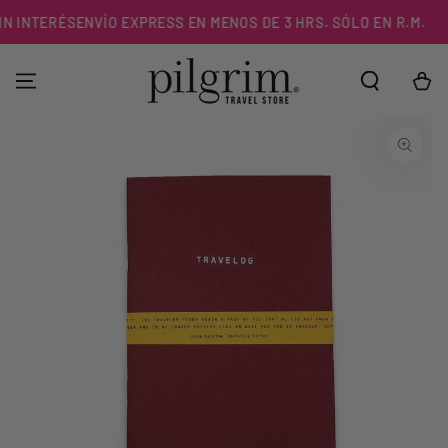
IR AL
N INTERÉS
ENVÍO EXPRESS EN MENOS DE 3 HRS. SÓLO EN R.M.
CONTENIDO
Carrito
IR A LA
INFORMACIÓN DEL
PRODUCTO