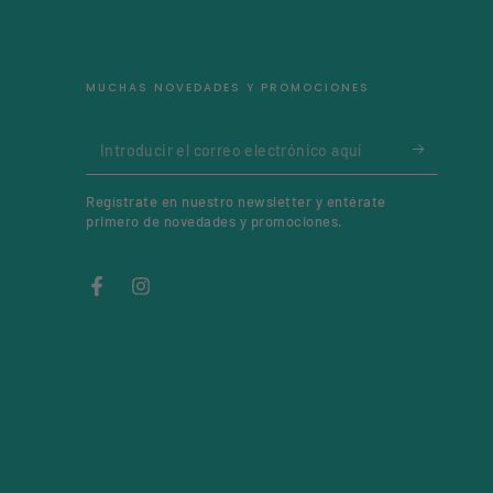
MUCHAS NOVEDADES Y PROMOCIONES
Introducir
el
Regístrate en nuestro newsletter y entérate
correo
primero de novedades y promociones.
electrónico
aquí
Facebook
Instagram