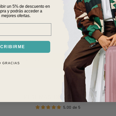
1. ENVÍOS 
Incluye strap par
cibir un 5% de descuento en
pra y podrás acceder a
Fácil de limpiar, 
 mejores ofertas.
2. CAMBIOS
1 año de garantía
CRIBIRME
PACHO A TODO CHILE
CAMBIOS Y DEVOLUCIONES
O GRACIAS
RESEÑAS DE CLIENTES
5.00 de 5