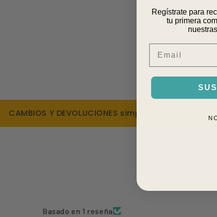
Regístrate para re
tu primera com
nuestras
Email
SUS
AMBIOS Y DEVOLUCIONES simples y rápidas
DES
N
Basado en 1 reseña