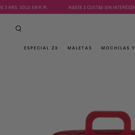
IR AL
RS. SÓLO EN R.M.
HASTA 3 CUOTAS SIN INTERÉS
ENVÍO 
CONTENIDO
ESPECIAL 2X
MALETAS
MOCHILAS 
IR A LA
INFORMACIÓN DEL
PRODUCTO