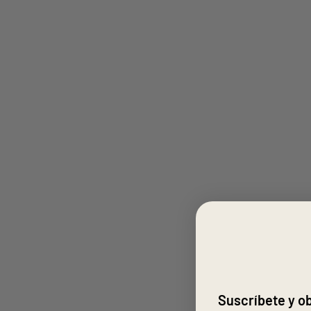
index
}}
en
modal
Suscríbete y 