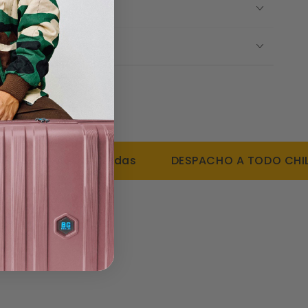
Y DESPACHOS
a el hombro
resistente al polvo y humedad.
 Y DEVOLUCIONES
 simples y rápidas
DESPACHO A TODO CHILE