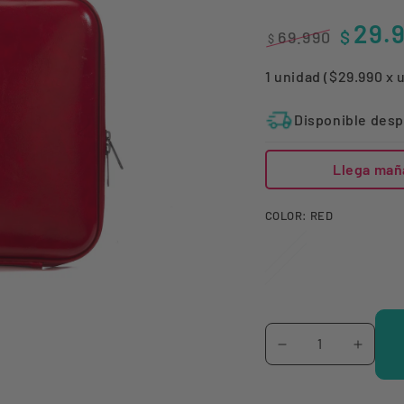
29.
$
69.990
$
Precio
Precio
1 unidad ($29.990 x 
regular
de
venta
Disponible desp
Llega mañ
COLOR:
RED
Cantidad
Reducir
Aumen
cantidad
canti
para
para