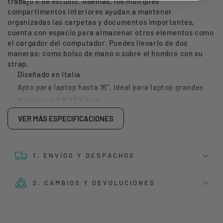
trabajo o de estudio. Además, los múltiples
15,6&quot;
15,6&quot;
compartimentos interiores ayudan a mantener
organizadas las carpetas y documentos importantes,
cuenta con espacio para almacenar otros elementos como
el cargador del computador. Puedes llevarlo de dos
maneras: como bolso de mano o sobre el hombro con su
strap.
Diseñado en Italia
Apto para laptop hasta 16", ideal para laptop grandes
Medidas: 43 X 33 X 7 cm
Peso: 0,8 kgs
VER MÁS ESPECIFICACIONES
Material: cuero sintético con diseño, manillas de vinilo
y silicona
Interior: contiene compartimiento acolchado para
1. ENVÍOS Y DESPACHOS
asegurar laptop con correa de velcro, 3
compartimentos para documentos, lápices y mucho
más.
2. CAMBIOS Y DEVOLUCIONES
Incluye strap para el hombro
Fácil de limpiar, resistente al polvo y humedad.
1 año de garantía