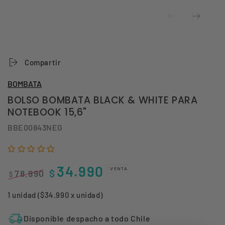
Compartir
BOMBATA
BOLSO BOMBATA BLACK & WHITE PARA
NOTEBOOK 15,6"
BBE00843NEG
34.990
VENTA
$
78.990
$
Precio
Precio
1 unidad ($34.990 x unidad)
regular
de
venta
Disponible despacho a todo Chile