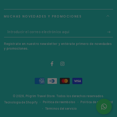
MUCHAS NOVEDADES Y PROMOCIONES
Introducir
el
Regístrate en nuestro newsletter y entérate primero de novedades
correo
y promociones.
electrónico
aquí
Facebook
Instagram
Métodos
de
© 2026,
Pilgrim Travel Store
. Todos los derechos reservados.
pago
Política de reembolso
Política de privacidad
Tecnología de Shopify
Términos del servicio