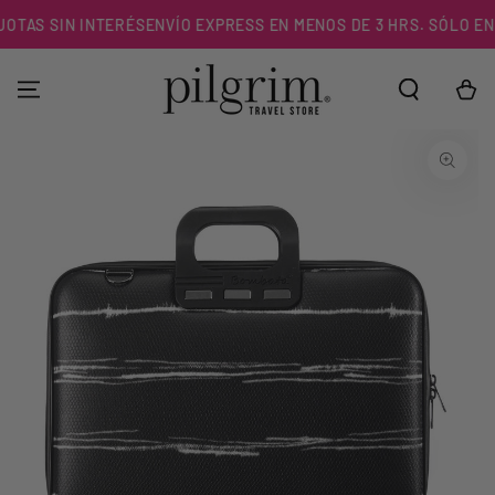
IR AL
OTAS SIN INTERÉS
ENVÍO EXPRESS EN MENOS DE 3 HRS. SÓLO EN R
CONTENIDO
Carrito
IR A LA
INFORMACIÓN DEL
PRODUCTO