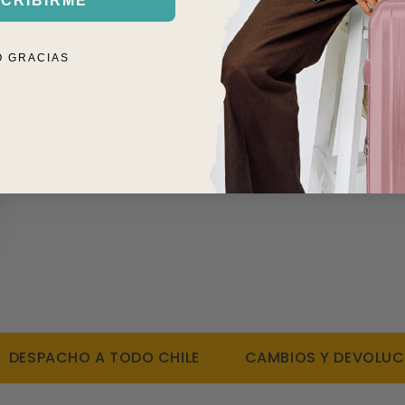
Incluye strap par
CRIBIRME
1. ENVÍOS 
Fácil de limpiar, 
1 año de garantía
O GRACIAS
2. CAMBIOS
SPACHO A TODO CHILE
CAMBIOS Y DEVOLUCIONES