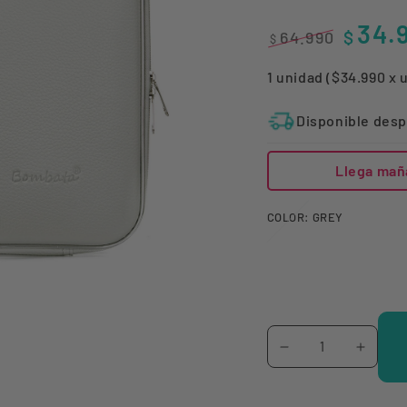
34.
$
64.990
$
Precio
Precio
1 unidad ($34.990 x 
regular
de
venta
Disponible desp
Llega mañ
COLOR:
GREY
Cantidad
Reducir
Aumen
cantidad
canti
para
para