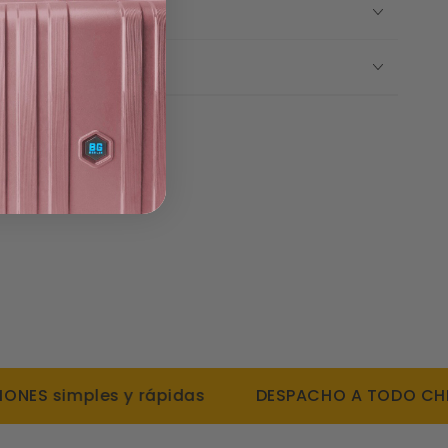
a el hombro
Y DESPACHOS
resistente al polvo y humedad.
 Y DEVOLUCIONES
 simples y rápidas
DESPACHO A TODO CHILE