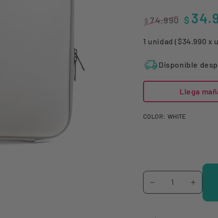
34.
$
74.990
$
Precio
Precio
1 unidad ($34.990 x 
regular
de
venta
Disponible desp
Llega mañ
COLOR:
WHITE
Cantidad
Reducir
Aumen
cantidad
canti
para
para