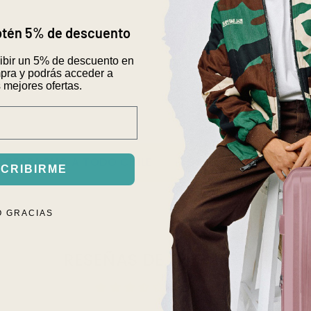
1. ENVÍOS 
Incluye strap par
Fácil de limpiar, 
obtén 5% de descuento
2. CAMBIOS
1 año de garantía
cibir un 5% de descuento en
pra y podrás acceder a
 mejores ofertas.
SPACHO A TODO CHILE
CAMBIOS Y DEVOLUCIONES
CRIBIRME
O GRACIAS
RESEÑAS DE CLIENTES
3.50 de 5