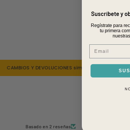
Suscríbete y 
Regístrate para re
tu primera com
nuestras
Email
AMBIOS Y DEVOLUCIONES simples y rápidas
DE
SUS
N
Basado en 2 reseñas