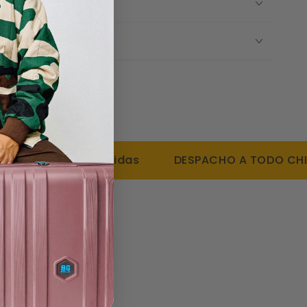
Y DESPACHOS
a el hombro
resistente al polvo y humedad.
 Y DEVOLUCIONES
 simples y rápidas
DESPACHO A TODO CHILE