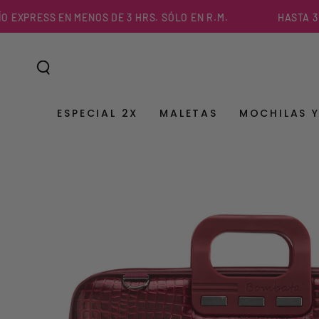
IR AL
PRESS EN MENOS DE 3 HRS. SÓLO EN R.M.
HASTA 3 CUO
CONTENIDO
ESPECIAL 2X
MALETAS
MOCHILAS 
IR A LA
INFORMACIÓN DEL
PRODUCTO