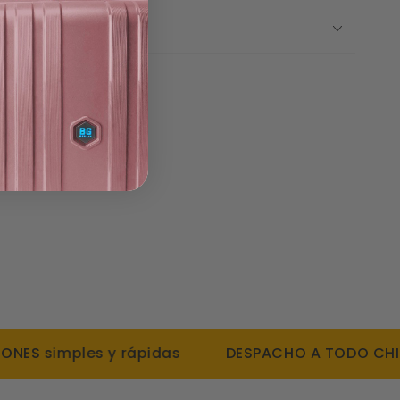
resistente al polvo y humedad.
 Y DEVOLUCIONES
 7 cms
 simples y rápidas
DESPACHO A TODO CHILE