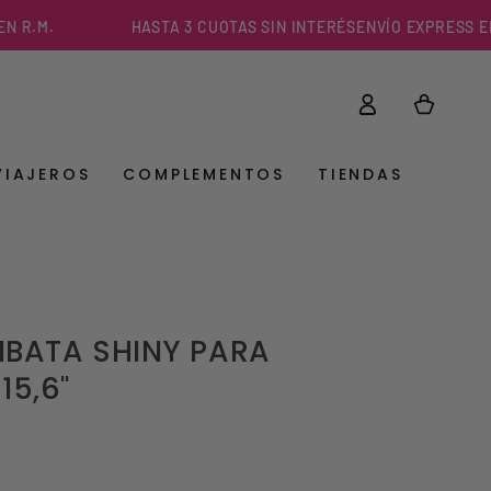
M.
HASTA 3 CUOTAS SIN INTERÉS
ENVÍO EXPRESS EN MEN
Iniciar
Carrito
sesión
VIAJEROS
COMPLEMENTOS
TIENDAS
BATA SHINY PARA
15,6"