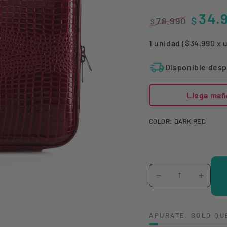
34.
$
78.990
$
Precio
Precio
1 unidad ($34.990 x 
regular
de
venta
Disponible desp
Llega mañ
COLOR:
DARK RED
Cantidad
Reducir
Aumen
cantidad
canti
para
para
APÚRATE, SOLO QU
BOLSO
BOLS