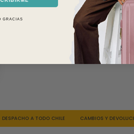
CRIBIRME
Fácil de limpiar, 
2. CAMBIOS
Tamaño: 43 x 33 x
O GRACIAS
Peso: 0,8 kgs
1 año de garantía
SPACHO A TODO CHILE
CAMBIOS Y DEVOLUCIONES