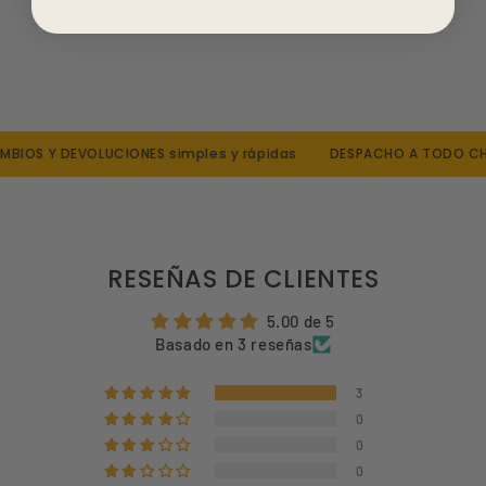
2. CAMBIOS Y DEVOLUCIONES
S:
UK 3–5 / USA 3.5–6.5 / Euro 35–38
M
: UK 6–8 / USA 7–8.5 / Euro 39–42
L
: UK 9–12 / USA 10.5–14 / Euro 43–47
Mujer
:
S:
UK 6–8 / USA 5–8 / Euro 35–38
M
: UK 8.5–10 / USA 8.5–10 / Euro 39–42
IOS Y DEVOLUCIONES simples y rápidas
DESPACHO A TODO CHIL
L:
UK 9–12 / USA 10.5–14 / Euro 43–47
RESEÑAS DE CLIENTES
5.00 de 5
Basado en 3 reseñas
3
0
0
0