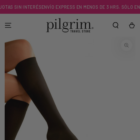
IR AL
TAS SIN INTERÉS
ENVÍO EXPRESS EN MENOS DE 3 HRS. SÓLO EN R
CONTENIDO
Carrito
IR A LA
INFORMACIÓN DEL
PRODUCTO