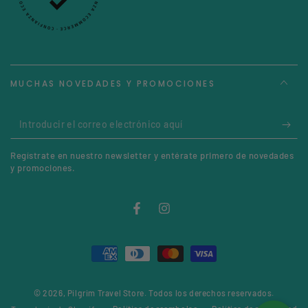
MUCHAS NOVEDADES Y PROMOCIONES
Introducir
el
Regístrate en nuestro newsletter y entérate primero de novedades
correo
y promociones.
electrónico
aquí
Facebook
Instagram
Métodos
de
© 2026,
Pilgrim Travel Store
. Todos los derechos reservados.
pago