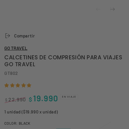
Compartir
GO TRAVEL
CALCETINES DE COMPRESIÓN PARA VIAJES
GO TRAVEL
GT802
19.990
EN VIAJE
$
22.990
$
Precio
Precio
1 unidad ($19.990 x unidad)
regular
de
venta
COLOR:
BLACK