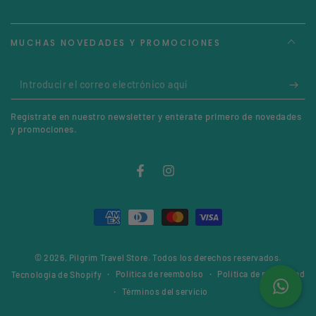
MUCHAS NOVEDADES Y PROMOCIONES
Introducir
el
Regístrate en nuestro newsletter y entérate primero de novedades
correo
y promociones.
electrónico
aquí
Facebook
Instagram
Métodos
de
© 2026,
Pilgrim Travel Store
. Todos los derechos reservados.
pago
Política de reembolso
Política de privacidad
Tecnología de Shopify
Términos del servicio