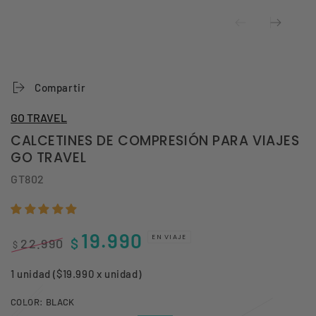
Compartir
GO TRAVEL
CALCETINES DE COMPRESIÓN PARA VIAJES
GO TRAVEL
GT802
19.990
EN VIAJE
$
22.990
$
Precio
Precio
1 unidad ($19.990 x unidad)
regular
de
venta
COLOR:
BLACK