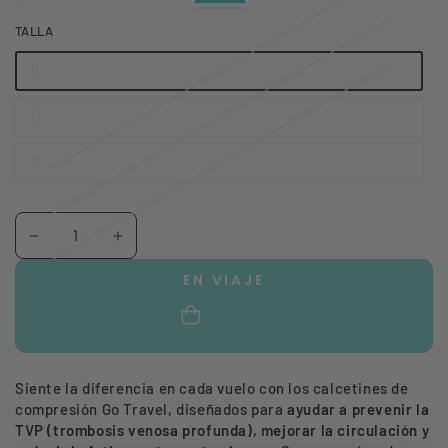
Black
Variante
Beige
Variante
agotada
agotada
TALLA
o
o
no
no
disponible
disponible
L
Variante
agotada
o
M
no
Variante
disponible
agotada
o
S
no
Variante
disponible
agotada
o
no
Cantidad
disponible
Reducir
Aumentar
cantidad
cantidad
EN VIAJE
para
para
Calcetines
Calcetines
de
de
Compresión
Compresión
Siente la diferencia en cada vuelo con los calcetines de
para
para
compresión Go Travel, diseñados para
ayudar a prevenir la
TVP (trombosis venosa profunda), mejorar la circulación y
Viajes
Viajes