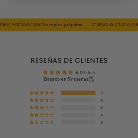
Mujer
:
S:
UK 6–8 / USA 5–8 / Euro 35–38
M
: UK 8.5–10 / USA 8.5–10 / Euro 39–42
OS Y DEVOLUCIONES simples y rápidas
DESPACHO A TODO CHILE
L:
UK 9–12 / USA 10.5–14 / Euro 43–47
RESEÑAS DE CLIENTES
5.00 de 5
Basado en 3 reseñas
3
0
0
0
0