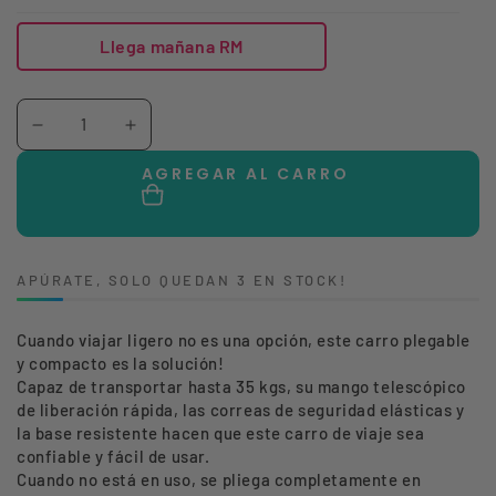
Llega mañana RM
Cantidad
Reducir
Aumentar
cantidad
cantidad
AGREGAR AL CARRO
para
para
CARRO
CARRO
TRANSPORTADOR
TRANSPORTADOR
APÚRATE, SOLO QUEDAN 3 EN STOCK!
DE
DE
EQUIPAJE
EQUIPAJE
Cuando viajar ligero no es una opción, este carro plegable
TROLLEY
TROLLEY
y compacto es la solución!
PLEGABLE
PLEGABLE
Capaz de transportar hasta 35 kgs, s
u mango telescópico
de liberación rápida, las correas de seguridad elásticas y
la base resistente hacen que este carro de viaje sea
confiable y fácil de usar.
Cuando no está en uso, se pliega completamente en