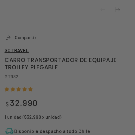
Compartir
GO TRAVEL
CARRO TRANSPORTADOR DE EQUIPAJE
TROLLEY PLEGABLE
GT932
32.990
Precio
$
regular
1 unidad ($32.990 x unidad)
Disponible despacho a todo Chile