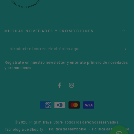
MUCHAS NOVEDADES Y PROMOCIONES
Introducir
el
Regístrate en nuestro newsletter y entérate primero de novedades
correo
y promociones.
electrónico
aquí
Facebook
Instagram
Métodos
de
© 2026,
Pilgrim Travel Store
. Todos los derechos reservados.
pago
Política de reembolso
Política de privacidad
Tecnología de Shopify