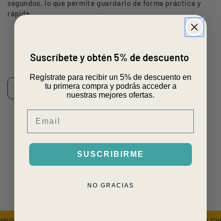
segundos, lo que permite guardarlo de forma práctica y
rápida.
Material: ABS, Acero, PP, PVC
No. de ruedas: 2
Peso: 1,35 kg
Suscríbete y obtén 5% de descuento
Tamaño del producto en uso: 25 x 95 x 25 cms
Tamaño del producto cerrado: 25 x 44 x 8 cms
Regístrate para recibir un 5% de descuento en
tu primera compra y podrás acceder a
VER MÁS ESPECIFICACIONES
nuestras mejores ofertas.
Email
1. ENVÍOS Y DESPACHOS
2. CAMBIOS Y DEVOLUCIONES
SUSCRIBIRME
NO GRACIAS
OS Y DEVOLUCIONES simples y rápidas
DESPACHO A TODO CHIL