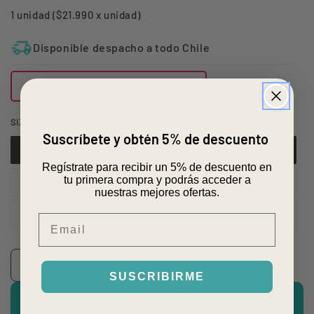
1 unidad ($21.990 x unidad)
Disponible despacho a todo Chile
Llega mañana RM
SIZE
Suscríbete y obtén 5% de descuento
Cabina
Variante
agotada
Regístrate para recibir un 5% de descuento en
o
tu primera compra y podrás acceder a
Mediana
no
Variante
nuestras mejores ofertas.
disponible
agotada
o
Grande
no
Variante
Email
disponible
agotada
o
no
Cantidad
disponible
Reducir
Aumentar
SUSCRIBIRME
cantidad
cantidad
AGREGAR AL CARRO
para
para