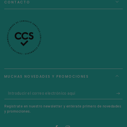
Sí, viene con seguro de equipaje InterAssist por un año, ya
CONTACTO
activado y sin trámites.
MUCHAS NOVEDADES Y PROMOCIONES
Introducir
el
Regístrate en nuestro newsletter y entérate primero de novedades
correo
y promociones.
electrónico