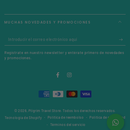
MUCHAS NOVEDADES Y PROMOCIONES
Introducir
el
Regístrate en nuestro newsletter y entérate primero de novedades
correo
y promociones.
electrónico
aquí
Facebook
Instagram
Métodos
de
© 2026,
Pilgrim Travel Store
. Todos los derechos reservados.
pago
Política de reembolso
Política de privacidad
Tecnología de Shopify
Términos del servicio