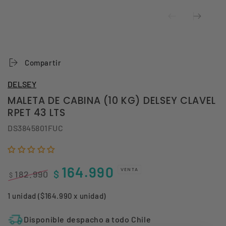
Compartir
DELSEY
MALETA DE CABINA (10 KG) DELSEY CLAVEL
RPET 43 LTS
DS3845801FUC
164.990
VENTA
$
182.990
$
Precio
Precio
1 unidad ($164.990 x unidad)
regular
de
venta
Disponible despacho a todo Chile