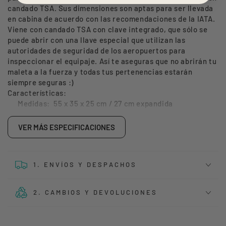
candado TSA. Sus dimensiones son aptas para ser llevada
RPET
RPET
en cabina de acuerdo con las recomendaciones de la IATA.
43
43
Viene con candado TSA con clave integrado, que sólo se
LTS
LTS
puede abrir con una llave especial que utilizan las
autoridades de seguridad de los aeropuertos para
inspeccionar el equipaje. Así te aseguras que no abrirán tu
maleta a la fuerza y todas tus pertenencias estarán
siempre seguras :)
Características:
Medidas:
55 x 35 x 25 cm / 27 cm expandida
Peso: 2,4 kg
VER MÁS ESPECIFICACIONES
Capacidad: 39
Lts + 4 Lts expandida
Cierre doble antirrobo Zip Securitech
Cierre con clave TSA
1. ENVÍOS Y DESPACHOS
Interior completamente forrado, con división central,
correas sujetadoras y bolsillo con cierre.
Ruedas 360: 4 dobles
2. CAMBIOS Y DEVOLUCIONES
Expandible
Manilla superior y lateral