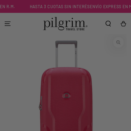
IR AL
N R.M.
HASTA 3 CUOTAS SIN INTERÉS
ENVÍO EXPRESS EN ME
CONTENIDO
Carrito
IR A LA
INFORMACIÓN DEL
PRODUCTO