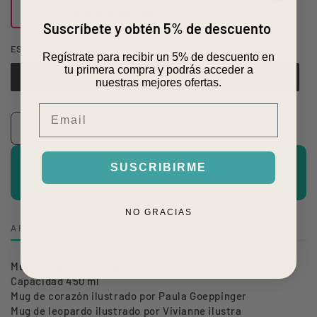
Llega mañana RM
Suscríbete y obtén 5% de descuento
ESTILO
Regístrate para recibir un 5% de descuento en
tu primera compra y podrás acceder a
Corazón
Variante
nuestras mejores ofertas.
agotada
o
Email
no
Cantidad
disponible
Reducir
Aumentar
cantidad
cantidad
AGREGAR AL CARRO
SUSCRIBIRME
para
para
MUG
MUG
BAMBÚ
BAMBÚ
NO GRACIAS
APÚRATE, SOLO QUEDAN 2 EN STOCK!
FUNDACIÓN
FUNDACIÓN
CASA
CASA
Mug de Bambú con tapa
FAMILIA
FAMILIA
Capacidad 450 ml
Mug de corazón ilustrado por Paula Goeppinger
Mug de leopardo ilustrado por Vivianne ilustra