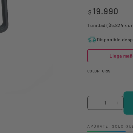
19.990
Precio
$
regular
1 unidad ($5.824 x u
Disponible desp
Llega mañ
COLOR:
GRIS
Cantidad
Reducir
Aumen
cantidad
canti
para
para
APÚRATE, SOLO QU
BOTELLA
BOTE