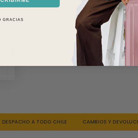
CRIBIRME
Tamaño botella: 1
2. CAMBIOS
Líquidos calientes
O GRACIAS
Aislamiento al va
Tapa con agujero 
Bombilla reutiliza
Portavasos compa
Mango de agarre 
Libre de condens
Libre de BPA
SPACHO A TODO CHILE
CAMBIOS Y DEVOLUCIONE