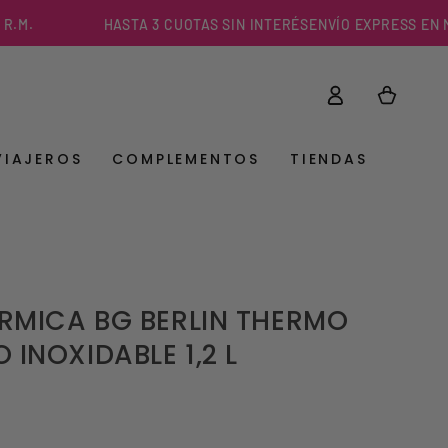
.
HASTA 3 CUOTAS SIN INTERÉS
ENVÍO EXPRESS EN MENO
Iniciar
Carrito
sesión
VIAJEROS
COMPLEMENTOS
TIENDAS
ERMICA BG BERLIN THERMO
INOXIDABLE 1,2 L