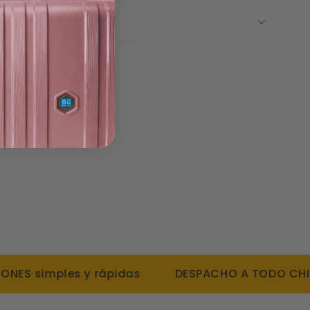
1,5 x 15 cms; con asa 10 cms
 Y DEVOLUCIONES
 por 12hrs y fríos por 18hrs
cío de doble pared
para la bombilla
ble
tible con el automóvil
ancho y ergonómico.
ación exterior
S simples y rápidas
DESPACHO A TODO CHILE