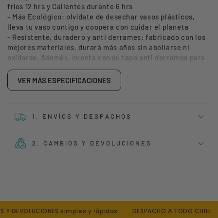
fríos 12 hrs y Calientes durante 6 hrs
- Más Ecológico: olvídate de desechar vasos plásticos,
lleva tu vaso contigo y coopera con cuidar el planeta
- Resistente, duradero y anti derrames: fabricado con los
mejores materiales, durará más años sin abollarse ni
oxidarse. Además, cuenta con su tapa anti derrames para
evitar accidentes.
- Fácil de lavar y no retiene olores.
VER MÁS ESPECIFICACIONES
- Libre de BPA
- Acero inoxidable de alta calidad: su acero 18/ (Acero inox
304) no se corroerá ni oxidará.
1. ENVÍOS Y DESPACHOS
FICHA TÉCNICA
Incluye 1 bombilla metálica
2. CAMBIOS Y DEVOLUCIONES
Incluye 2 tapas intercambiables
Capacidad: 570 ml
Libre de BPA
Material Interior: Acero 100% inoxidable 304
Medidas: 17,5 cm x 9 cm x 6,6 cm (base)
Y DEVOLUCIONES simples y rápidas
DESPACHO A TODO CHILE
Peso: 343 grs