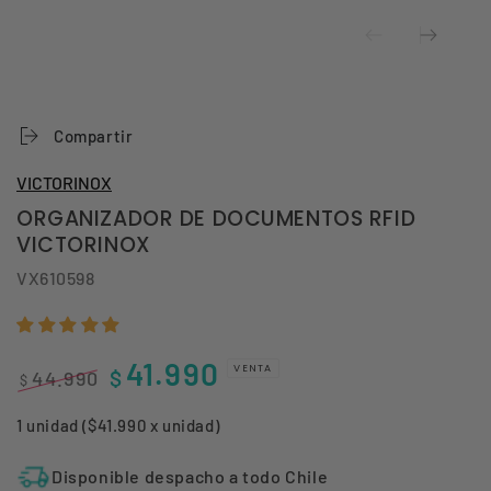
Compartir
VICTORINOX
ORGANIZADOR DE DOCUMENTOS RFID
VICTORINOX
VX610598
41.990
VENTA
$
44.990
$
Precio
Precio
1 unidad ($41.990 x unidad)
regular
de
venta
Disponible despacho a todo Chile