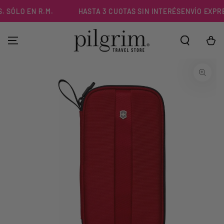
IR AL
SÓLO EN R.M.
HASTA 3 CUOTAS SIN INTERÉS
ENVÍO EXPRES
CONTENIDO
Carrito
IR A LA
INFORMACIÓN DEL
PRODUCTO