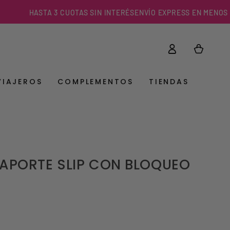
HASTA 3 CUOTAS SIN INTERÉS
ENVÍO EXPRESS EN MENOS DE 3 H
Iniciar
Carrito
sesión
VIAJEROS
COMPLEMENTOS
TIENDAS
APORTE SLIP CON BLOQUEO