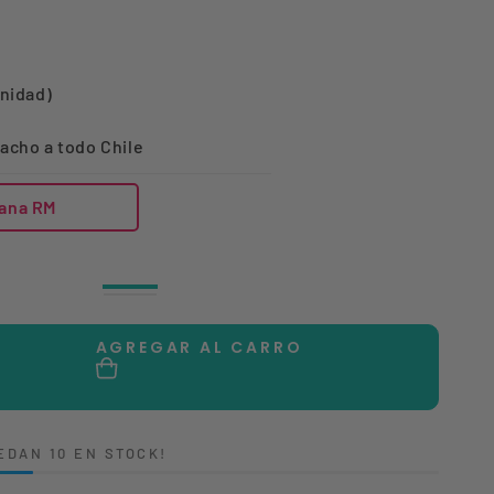
unidad)
acho a todo Chile
ana RM
Azul
Variante
Azul
Variante
Marino
agotada
agotada
o
o
no
AGREGAR AL CARRO
no
disponible
disponible
tar
dad
EDAN 10 EN STOCK!
A