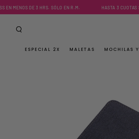
IR AL
MENOS DE 3 HRS. SÓLO EN R.M.
HASTA 3 CUOTAS SIN I
CONTENIDO
ESPECIAL 2X
MALETAS
MOCHILAS 
IR A LA
INFORMACIÓN DEL
PRODUCTO