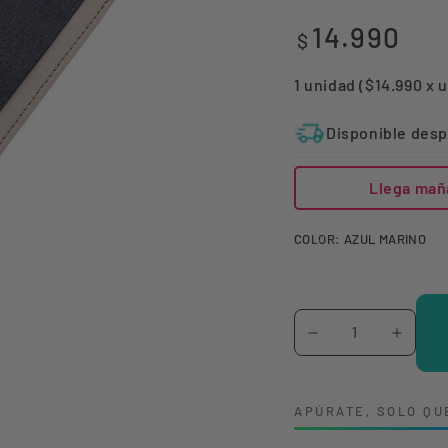
14.990
Precio
$
regular
1 unidad ($14.990 x 
Disponible desp
Llega mañ
COLOR:
AZUL MARINO
Cantidad
Reducir
Aumen
cantidad
canti
para
para
APÚRATE, SOLO QU
PORTA
PORT