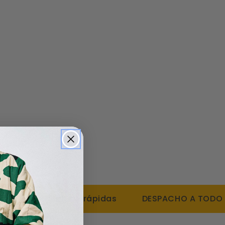
NES simples y rápidas
DESPACHO A TODO CHIL