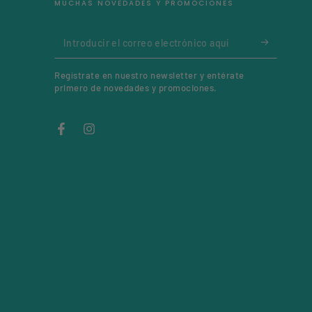
MUCHAS NOVEDADES Y PROMOCIONES
Introducir
el
Regístrate en nuestro newsletter y entérate
correo
primero de novedades y promociones.
electrónico
aquí
Facebook
Instagram