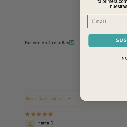
tu primera com
nuestras
Email
SUS
Basado en 4 reseñas
N
Sort by
Marta G.