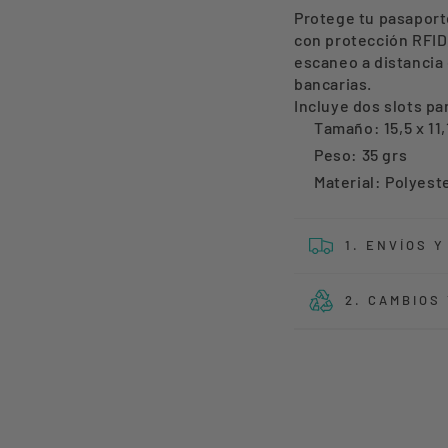
PASAPORTE
PASA
Protege tu pasaport
SLIP
SLIP
con protección RFID,
CON
CON
escaneo a distancia 
bancarias.
BLOQUEO
BLOQ
Incluye dos slots par
RFID
RFID
Tamaño: 15,5 x 11,
Peso: 35 grs
Material: Polyest
1. ENVÍOS 
2. CAMBIOS