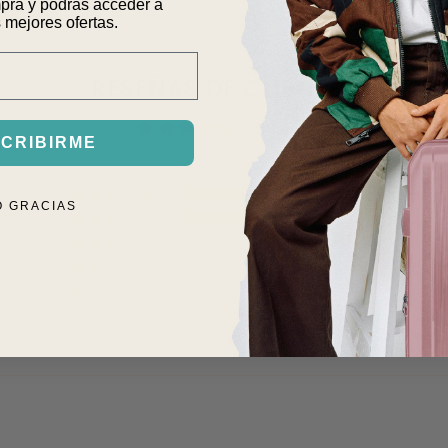
pra y podrás acceder a
 mejores ofertas.
RESEÑAS DE CLIENTES
4.50 de 5
CRIBIRME
2
O GRACIAS
2
0
0
0