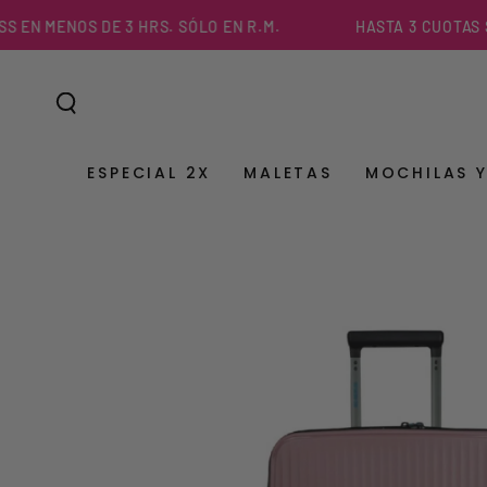
IR AL
MENOS DE 3 HRS. SÓLO EN R.M.
HASTA 3 CUOTAS SIN I
CONTENIDO
ESPECIAL 2X
MALETAS
MOCHILAS 
IR A LA
INFORMACIÓN DEL
PRODUCTO