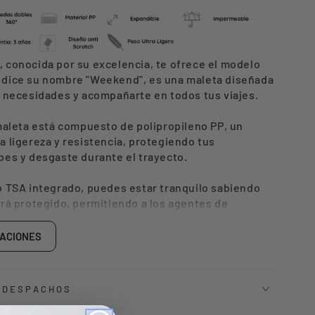
NA
 conocida por su excelencia, te ofrece el modelo
 dice su nombre "Weekend", es una maleta diseñada
s necesidades y acompañarte en todos tus viajes.
IN
maleta está compuesto de polipropileno PP, un
 ligereza y resistencia, protegiendo tus
pes y desgaste durante el trayecto.
o TSA integrado, puedes estar tranquilo sabiendo
ará protegido, permitiendo a los agentes de
la maleta sin dañarla.
CACIONES
s ruedas dobles de 360 grados, que permiten un
il en cualquier dirección, lo que facilita el
eropuertos y otros espacios transitados.
Y DESPACHOS
aleta WKND de BG BERLIN es una opción confiable y