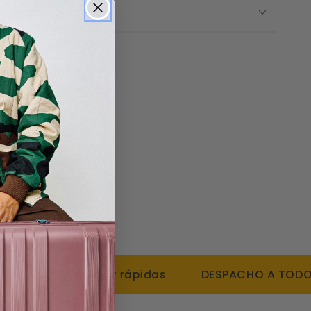
uellos que buscan una solución segura, duradera y
 Y DEVOLUCIONES
iajes.
nicas:
3,5 x 55 cm
ros
das (4 dobles)
con clave TSA.
e hasta un 20% más de su capacidad
de aluminio
 Polipropileno
NES simples y rápidas
DESPACHO A TODO CHI