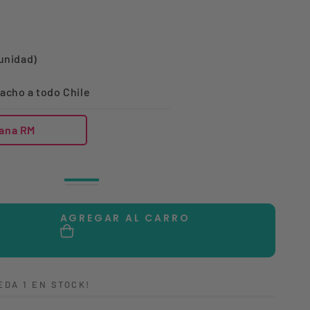
 unidad)
acho a todo Chile
ana RM
Rosado
Variante
Verde
Variante
agotada
agotada
o
o
no
AGREGAR AL CARRO
no
disponible
disponible
tar
dad
EDA 1 EN STOCK!
TA