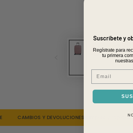
Suscríbete y 
Regístrate para re
tu primera com
nuestras
Email
SUS
N
CAMBIOS Y DEVOLUCIONES simples y rápidas