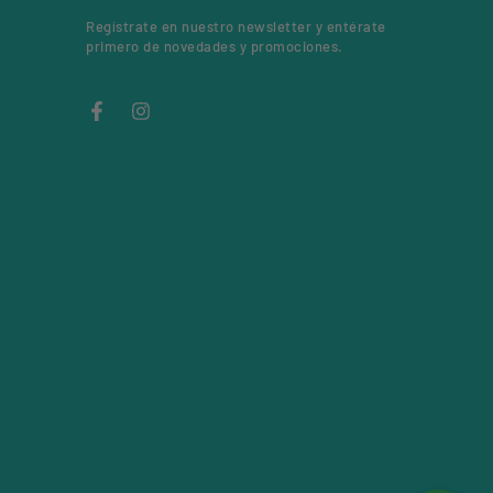
el
Regístrate en nuestro newsletter y entérate
correo
primero de novedades y promociones.
electrónico
aquí
Facebook
Instagram