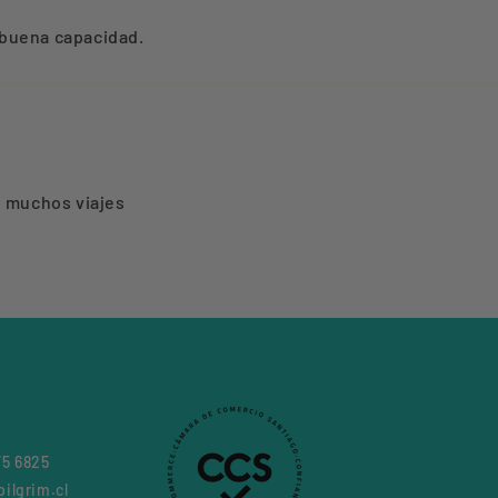
y buena capacidad.
e muchos viajes
75 6825
ilgrim.cl