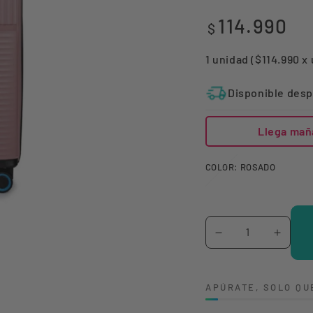
114.990
Precio
$
regular
1 unidad ($114.990 x
Disponible desp
Llega mañ
COLOR:
ROSADO
Cantidad
Reducir
Aumen
cantidad
canti
para
para
APÚRATE, SOLO QU
MALETA
MALE