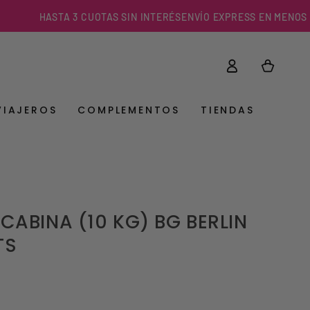
HASTA 3 CUOTAS SIN INTERÉS
ENVÍO EXPRESS EN MENOS DE 3 H
Iniciar
Carrito
sesión
VIAJEROS
COMPLEMENTOS
TIENDAS
CABINA (10 KG) BG BERLIN
TS