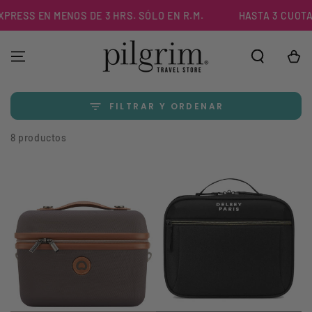
IR AL
RESS EN MENOS DE 3 HRS. SÓLO EN R.M.
HASTA 3 CUOTAS 
CONTENIDO
Carrito
FILTRAR Y ORDENAR
8 productos