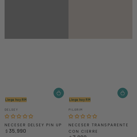
Llega hoy RM
Llega hoy RM
Vendedor:
Vendedor:
DELSEY
PILGRIM
NECESER DELSEY PIN UP
NECESER TRANSPARENTE
35.990
Precio
$
CON CIERRE
regular