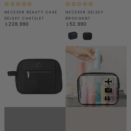
NECESER BEAUTY CASE
NECESER DELSEY
DELSEY CHATELET
BROCHANT
228.990
52.990
Precio
Precio
$
$
regular
regular
Azul
Negro