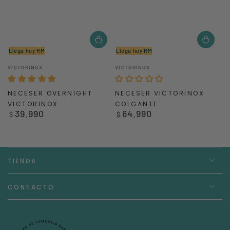
Llega hoy RM
Llega hoy RM
Vendedor:
Vendedor:
VICTORINOX
VICTORINOX
NECESER OVERNIGHT
NECESER VICTORINOX
VICTORINOX
COLGANTE
39.990
64.990
Precio
Precio
$
$
regular
regular
TIENDA
CONTACTO