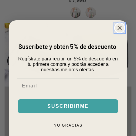
7.990
Precio
$
regular
Negro
Blanco
Suscríbete y obtén 5% de descuento
Regístrate para recibir un 5% de descuento en
tu primera compra y podrás acceder a
nuestras mejores ofertas.
Email
SUSCRIBIRME
NO GRACIAS