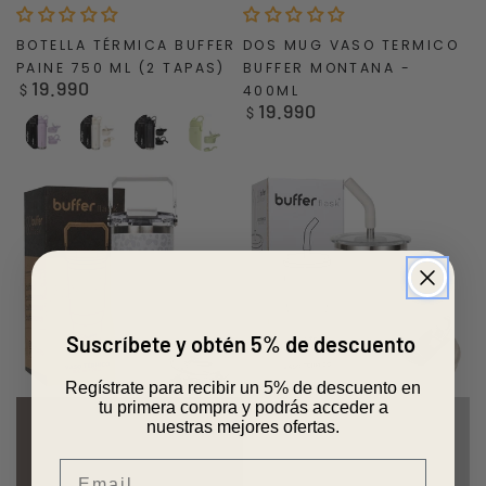
BOTELLA TÉRMICA BUFFER
DOS MUG VASO TERMICO
PAINE 750 ML (2 TAPAS)
BUFFER MONTANA -
19.990
Precio
$
400ML
19.990
regular
Precio
$
regular
Purple
WHITE
BLACK
GREEN
Suscríbete y obtén 5% de descuento
Regístrate para recibir un 5% de descuento en
tu primera compra y podrás acceder a
nuestras mejores ofertas.
Email