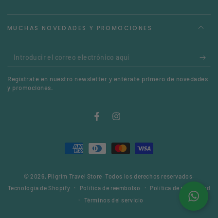
MUCHAS NOVEDADES Y PROMOCIONES
Introducir
el
Regístrate en nuestro newsletter y entérate primero de novedades
correo
y promociones.
electrónico
aquí
Facebook
Instagram
Métodos
de
© 2026,
Pilgrim Travel Store
. Todos los derechos reservados.
pago
Política de reembolso
Política de privacidad
Tecnología de Shopify
Términos del servicio