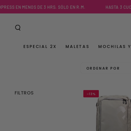
IR AL
N MENOS DE 3 HRS. SÓLO EN R.M.
HASTA 3 CUOTAS SIN 
CONTENIDO
ESPECIAL 2X
MALETAS
MOCHILAS 
ORDENAR POR
FILTROS
–13%