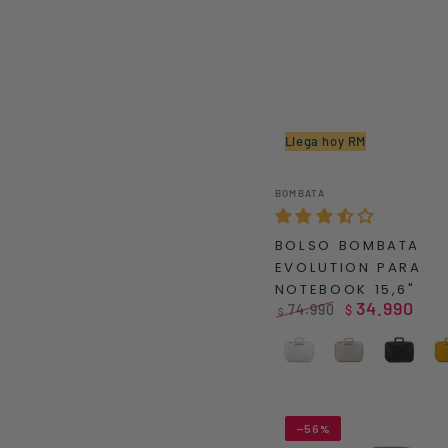
Llega hoy RM
BOLSO
Vendedor:
BOMBATA
BOMBATA
EVOLUTION
BOLSO BOMBATA
PARA
EVOLUTION PARA
NOTEBOOK
NOTEBOOK 15,6"
15,6"
34.990
74.990
$
$
Precio
Precio
regular
de
White
Grey
Black
venta
–56%