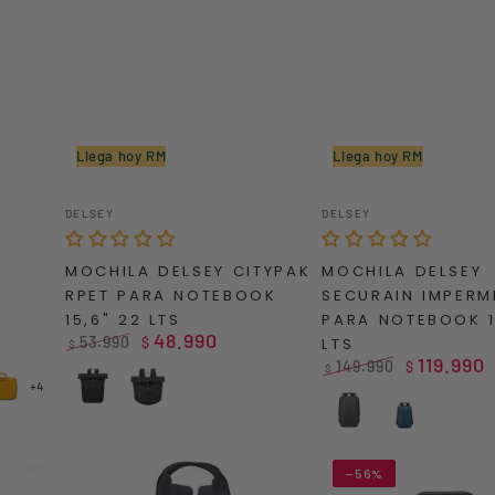
Llega hoy RM
Llega hoy RM
MOCHILA
MOCHILA
Vendedor:
Vendedor:
DELSEY
DELSEY
DELSEY
DELSEY
CITYPAK
SECURAIN
MOCHILA DELSEY CITYPAK
MOCHILA DELSEY
RPET
IMPERMEABLE
RPET PARA NOTEBOOK
SECURAIN IMPERM
PARA
PARA
15,6" 22 LTS
PARA NOTEBOOK 1
NOTEBOOK
NOTEBOOK
48.990
53.990
$
LTS
$
15,6"
14"
119.990
Precio
Precio
149.990
$
$
regular
de
22
22
Precio
Precio
+4
Yellow
Negro
Negro
venta
regular
de
LTS
LTS
Camuflaje
Black
Blue
venta
–56%