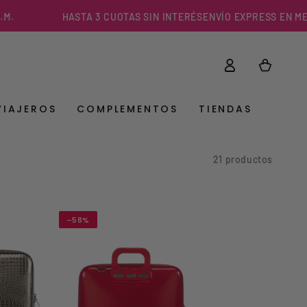
HASTA 3 CUOTAS SIN INTERÉS
ENVÍO EXPRESS EN MENOS DE 3
Iniciar
Carrito
sesión
VIAJEROS
COMPLEMENTOS
TIENDAS
21 productos
–58%