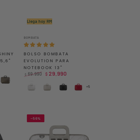
Llega hoy RM
BOLSO
Vendedor:
BOMBATA
BOMBATA
EVOLUTION
SHINY
BOLSO BOMBATA
PARA
5,6"
EVOLUTION PARA
NOTEBOOK
NOTEBOOK 13"
13"
29.990
69.990
$
$
Precio
Precio
k
Grey
regular
de
+5
White
Grey
Black
Red
venta
–56%