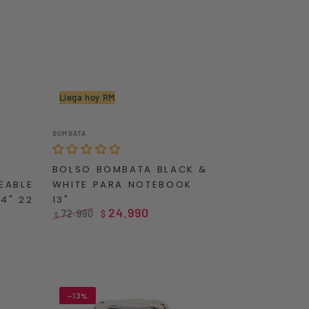
Llega hoy RM
BOLSO
Vendedor:
BOMBATA
BOMBATA
BLACK
BOLSO BOMBATA BLACK &
&
EABLE
WHITE PARA NOTEBOOK
WHITE
4" 22
13"
PARA
24.990
72.990
$
$
NOTEBOOK
Precio
Precio
regular
de
13"
venta
–13%