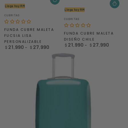
Llega hoy RM
Llega hoy RM
Vendedor:
CUBRITAS
Vendedor:
CUBRITAS
FUNDA CUBRE MALETA
FUNDA CUBRE MALETA
FUCSIA LISA
DISEÑO CHILE
PERSONALIZABLE
21.990
27.990
Precio
$
$
21.990
27.990
Precio
$
$
regular
regular