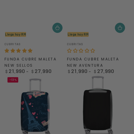
Llega hoy RM
Llega hoy RM
Vendedor:
Vendedor:
CUBRITAS
CUBRITAS
FUNDA CUBRE MALETA
FUNDA CUBRE MALETA
NEW SELLOS
NEW AVENTURA
21.990
27.990
21.990
27.990
Precio
Precio
$
$
$
$
regular
regular
–13%