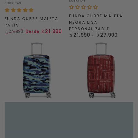
Vendedor:
CUBRITAS
CUBRITAS
FUNDA CUBRE MALETA
FUNDA CUBRE MALETA
NEGRA LISA
PARÍS
PERSONALIZABLE
21.990
24.990
Desde
$
$
21.990
27.990
Precio
$
$
Precio
Precio
regular
regular
de
venta