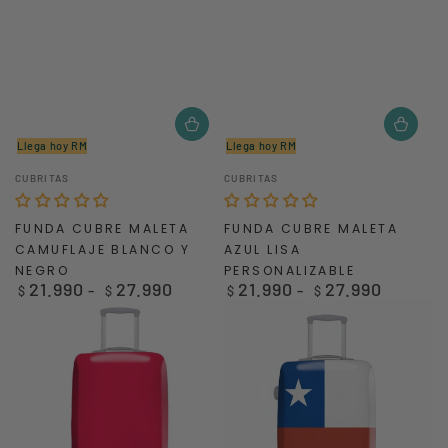
Llega hoy RM
Llega hoy RM
Vendedor:
Vendedor:
CUBRITAS
CUBRITAS
FUNDA CUBRE MALETA
FUNDA CUBRE MALETA
CAMUFLAJE BLANCO Y
AZUL LISA
NEGRO
PERSONALIZABLE
21.990
27.990
21.990
27.990
Precio
Precio
$
$
$
$
regular
regular