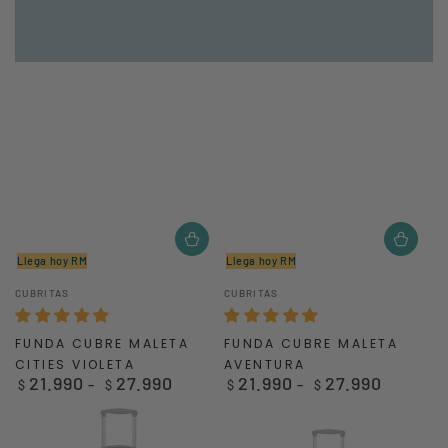
Llega hoy RM
Llega hoy RM
Vendedor:
Vendedor:
CUBRITAS
CUBRITAS
FUNDA CUBRE MALETA
FUNDA CUBRE MALETA
CITIES VIOLETA
AVENTURA
21.990
27.990
21.990
27.990
Precio
Precio
$
$
$
$
regular
regular