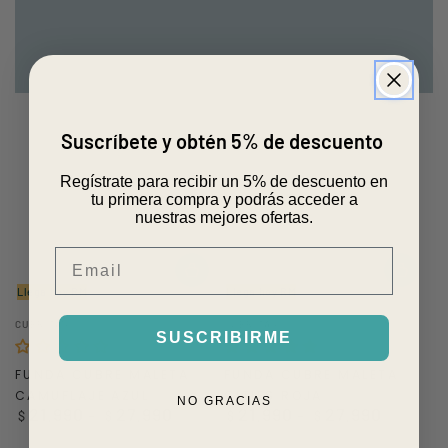
Suscríbete y obtén 5% de descuento
Regístrate para recibir un 5% de descuento en
tu primera compra y podrás acceder a
nuestras mejores ofertas.
Email
Llega hoy RM
Llega hoy RM
Vendedor:
Vendedor:
CUBRITAS
CUBRITAS
SUSCRIBIRME
FUNDA CUBRE MALETA
FUNDA CUBRE MALETA
CAMUFLAJE AZUL
CITIES ROJA
NO GRACIAS
21.990
27.990
21.990
27.990
Precio
Precio
$
$
$
$
regular
regular