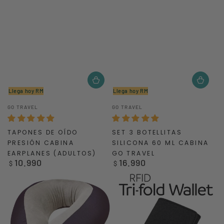
Llega hoy RM
Llega hoy RM
Vendedor:
Vendedor:
GO TRAVEL
GO TRAVEL
TAPONES DE OÍDO
SET 3 BOTELLITAS
PRESIÓN CABINA
SILICONA 60 ML CABINA
EARPLANES (ADULTOS)
GO TRAVEL
10.990
16.990
Precio
Precio
$
$
regular
regular