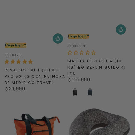
Llega hoy RM
Vendedor:
Llega hoy RM
BG BERLIN
Vendedor:
GO TRAVEL
MALETA DE CABINA (10
KG) BG BERLIN GUIDO 41
PESA DIGITAL EQUIPAJE
LTS
PRO 50 KG CON HUINCHA
114.990
Precio
$
DE MEDIR GO TRAVEL
regular
21.990
Precio
$
Negro
Azul
regular