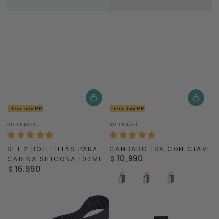
Llega hoy RM
Llega hoy RM
Vendedor:
Vendedor:
GO TRAVEL
GO TRAVEL
SET 2 BOTELLITAS PARA
CANDADO TSA CON CLAVE
10.990
Precio
CABINA SILICONA 100ML
$
16.990
regular
Precio
$
regular
Blue
Purple
Grey