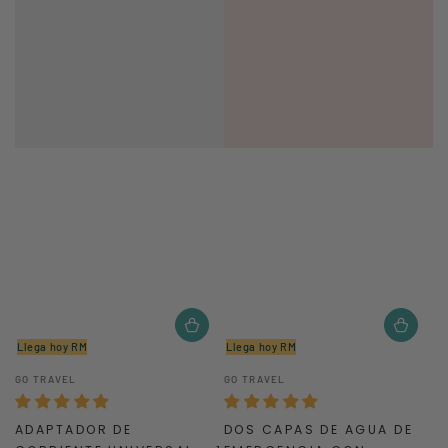
Llega hoy RM
Llega hoy RM
Vendedor:
Vendedor:
GO TRAVEL
GO TRAVEL
ADAPTADOR DE
DOS CAPAS DE AGUA DE