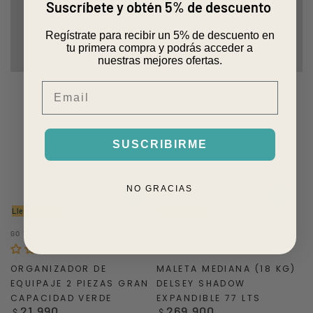
Suscríbete y obtén 5% de descuento
Regístrate para recibir un 5% de descuento en
tu primera compra y podrás acceder a
nuestras mejores ofertas.
Email
SUSCRIBIRME
NO GRACIAS
Llega hoy RM
Llega hoy RM
Vendedor:
Vendedor:
GO TRAVEL
DELSEY
ORGANIZADOR DE
MALETA MEDIANA (18 KG)
EQUIPAJE 2 PIEZAS GRAN
DELSEY SHADOW
CAPACIDAD VERDE
EXPANDIBLE 77 LTS
21.990
269.900
Precio
Precio
$
$