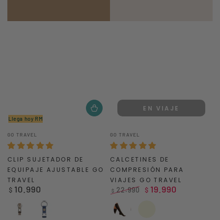
EN VIAJE
Llega hoy RM
Vendedor:
Vendedor:
GO TRAVEL
GO TRAVEL
CLIP SUJETADOR DE
CALCETINES DE
EQUIPAJE AJUSTABLE GO
COMPRESIÓN PARA
TRAVEL
VIAJES GO TRAVEL
10.990
19.990
Precio
22.990
$
$
$
regular
Precio
Precio
regular
de
Beige
Azul
Black
Beige
venta