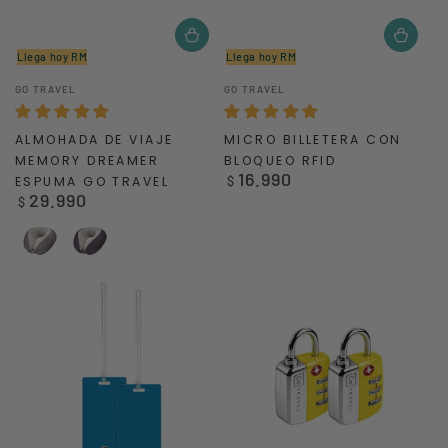
Llega hoy RM
Llega hoy RM
Vendedor:
Vendedor:
GO TRAVEL
GO TRAVEL
ALMOHADA DE VIAJE
MICRO BILLETERA CON
MEMORY DREAMER
BLOQUEO RFID
16.990
Precio
ESPUMA GO TRAVEL
$
29.990
regular
Precio
$
regular
Grey
Blue