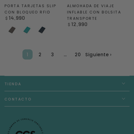
PORTA TARJETAS SLIP
ALMOHADA DE VIAJE
CON BLOQUEO RFID
INFLABLE CON BOLSITA
14.990
Precio
$
TRANSPORTE
12.990
regular
Precio
$
regular
Grey
Turquoise
Blue
1
2
3
…
20
Siguiente ›
TIENDA
CONTACTO