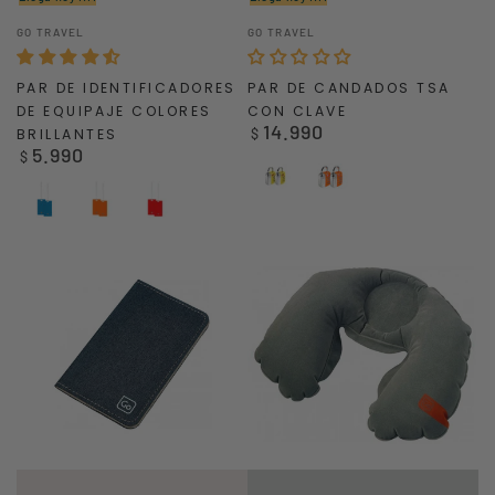
Vendedor:
Vendedor:
GO TRAVEL
GO TRAVEL
PAR DE IDENTIFICADORES
PAR DE CANDADOS TSA
DE EQUIPAJE COLORES
CON CLAVE
14.990
Precio
BRILLANTES
$
5.990
regular
Precio
$
regular
Amarillo
Naranja
Blue
Orange
Red