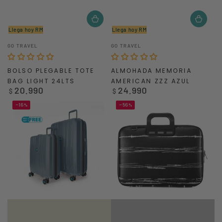
Llega hoy RM
Llega hoy RM
Vendedor:
Vendedor:
GO TRAVEL
GO TRAVEL
BOLSO PLEGABLE TOTE
ALMOHADA MEMORIA
BAG LIGHT 24LTS
AMERICAN ZZZ AZUL
20.990
24.990
Precio
Precio
$
$
regular
regular
–16%
–56%