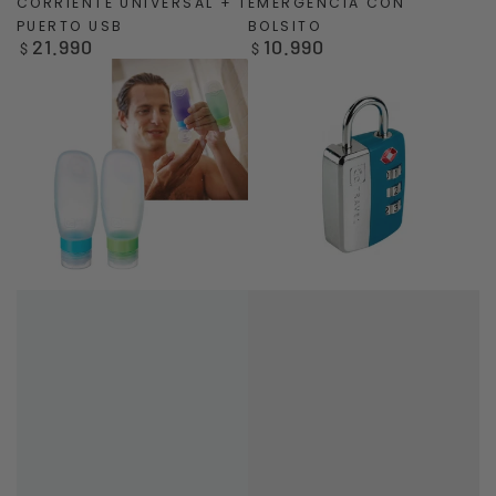
CORRIENTE UNIVERSAL + 1
EMERGENCIA CON
PUERTO USB
BOLSITO
21.990
10.990
Precio
Precio
$
$
regular
regular