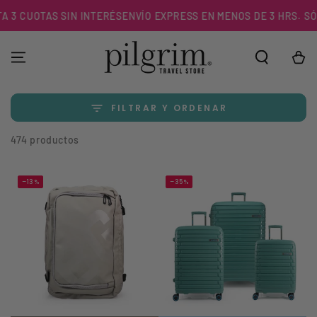
IR AL
OTAS SIN INTERÉS
ENVÍO EXPRESS EN MENOS DE 3 HRS. SÓLO EN 
CONTENIDO
Carrito
FILTRAR Y ORDENAR
474 productos
–13%
–35%