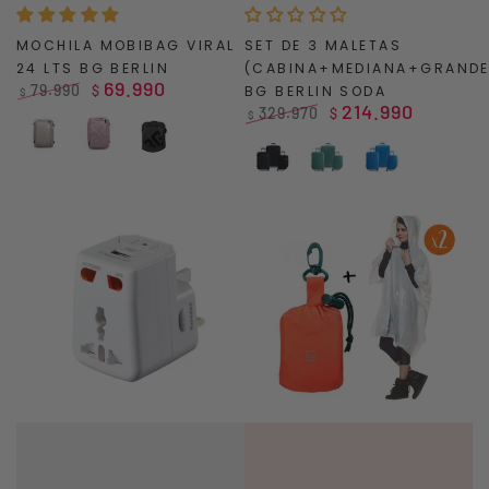
MOCHILA MOBIBAG VIRAL
SET DE 3 MALETAS
24 LTS BG BERLIN
(CABINA+MEDIANA+GRANDE
69.990
79.990
$
BG BERLIN SODA
$
214.990
Precio
Precio
329.970
$
$
regular
de
Precio
Precio
Gris
Rosado
Negro
venta
regular
de
Negro
Turquesa
Azul
venta