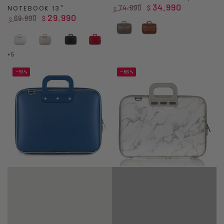
34.990
74.990
NOTEBOOK 13"
$
$
29.990
Precio
Precio
69.990
$
$
regular
de
Precio
Precio
Gris
Café
venta
regular
de
White
Grey
Black
Red
venta
+5
–51%
–56%