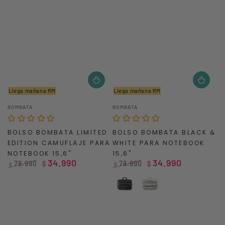
Llega mañana RM
Llega mañana RM
Vendedor:
Vendedor:
BOMBATA
BOMBATA
BOLSO BOMBATA LIMITED
BOLSO BOMBATA BLACK &
EDITION CAMUFLAJE PARA
WHITE PARA NOTEBOOK
NOTEBOOK 15,6"
15,6"
34.990
34.990
78.990
78.990
$
$
$
$
Precio
Precio
Precio
Precio
regular
de
regular
de
Black
White
venta
venta