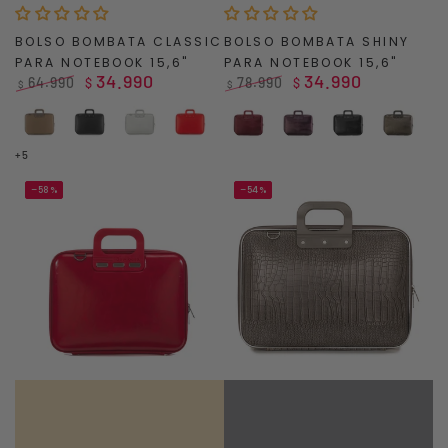
BOLSO BOMBATA CLASSIC
BOLSO BOMBATA SHINY
PARA NOTEBOOK 15,6"
PARA NOTEBOOK 15,6"
34.990
34.990
64.990
78.990
$
$
$
$
Precio
Precio
Precio
Precio
regular
de
regular
de
Beige
Black
Grey
Red
Dark
Purple
Black
Grey
venta
venta
Red
+5
–58%
–54%