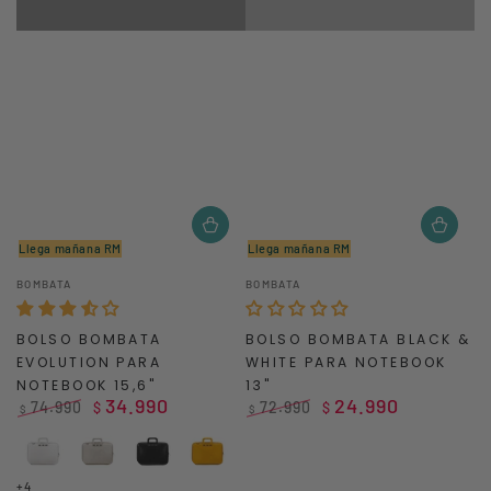
Llega mañana RM
Llega mañana RM
Vendedor:
Vendedor:
BOMBATA
BOMBATA
BOLSO BOMBATA
BOLSO BOMBATA BLACK &
EVOLUTION PARA
WHITE PARA NOTEBOOK
NOTEBOOK 15,6"
13"
34.990
24.990
74.990
72.990
$
$
$
$
Precio
Precio
Precio
Precio
regular
de
regular
de
White
Grey
Black
Yellow
venta
venta
+4