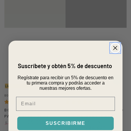
Suscríbete y obtén 5% de descuento
Regístrate para recibir un 5% de descuento en
tu primera compra y podrás acceder a
Llega mañana RM
Llega mañana RM
nuestras mejores ofertas.
Vendedor:
Vendedor:
BOMBATA
BOMBATA
Email
BOLSO BOMBATA CLASSIC
BOLSO BOMBATA LIMITED
PARA NOTEBOOK 13"
EDITION MARBLE PARA
29.990
59.990
$
NOTEBOOK 15,6"
SUSCRIBIRME
$
34.990
Precio
Precio
78.990
$
$